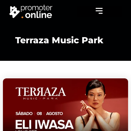
Stage Music Park
Festas Premium
Terraza Music Park