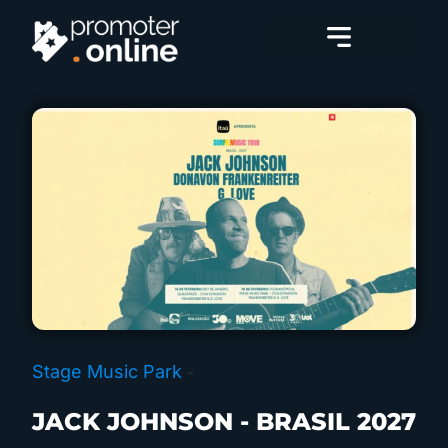
Stage Music Park
Festas Premium
Stage Music Park
-
JACK JOHNSON - BRASIL 2027