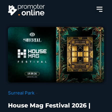
Stage Music Park
Festas Premium
Surreal Park
-
House Mag Festival 2026 |