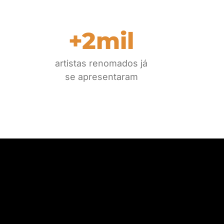
+2mil
artistas renomados já
se apresentaram