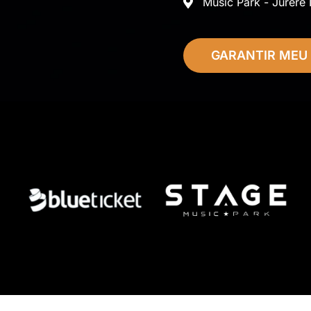
Music Park - Jurerê 
GARANTIR MEU